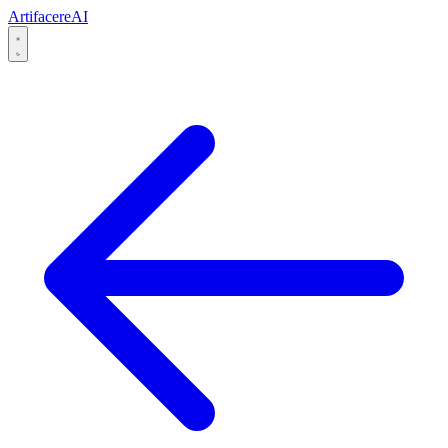
Artifacere
AI